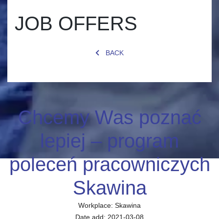
JOB OFFERS
BACK
Chcemy Was poznać
lepiej – program
poleceń pracowniczych
Skawina
Workplace:
Skawina
Date add:
2021-03-08