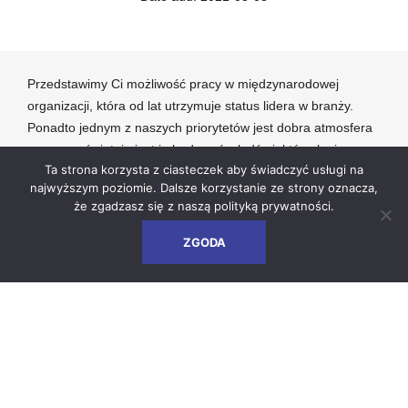
Przedstawimy Ci możliwość pracy w międzynarodowej
organizacji, która od lat utrzymuje status lidera w branży.
Ponadto jednym z naszych priorytetów jest dobra atmosfera
pracy – a świetnie jest ją budować z ludźmi, których się po
Ta strona korzysta z ciasteczek aby świadczyć usługi na
prostu lubi.
najwyższym poziomie. Dalsze korzystanie ze strony oznacza,
Cenimy sobie również zdanie współpracowników, więc ich
że zgadzasz się z naszą
polityką prywatności
.
polecenia są dla nas niezwykle istotne i budujące.
ZGODA
Jak aplikować do Vesuvius z polecenia?
Bardzo prosto.
Wypełnij krótki formularz.
Podaj w nim: swoje dane, nazwę stanowiska na które
aplikujesz, dane osoby, która poleciła Ci pracę oraz załącz