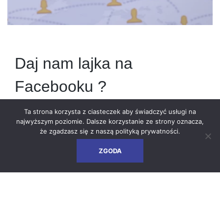
Daj nam lajka na
Facebooku ?
Ta strona korzysta z ciasteczek aby świadczyć usługi na
2019-08-27
najwyższym poziomie. Dalsze korzystanie ze strony oznacza,
że zgadzasz się z naszą
polityką prywatności
.
Mamy dobrą wiadomość dla naszych sympatyków oraz osób
ZGODA
zainteresowanych pracą w Vesuvius w Skawinie –
rozszerzamy swoje kanały komunikacji z kandydatami!
Obserwuj Vesuvius na Facebooku i bądź na bieżąco z
nowymi ofertami pracy i ciekawostkami z życia
Vesuvius. Zapraszamy
https:
//www.facebook.com/Pracuj-z-
nami-Vesuvius-