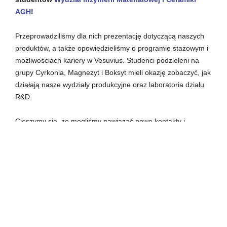
AGH
!
Przeprowadziliśmy dla nich prezentację dotyczącą naszych
produktów, a także opowiedzieliśmy o programie stażowym i
możliwościach kariery w Vesuvius. Studenci podzieleni na
grupy Cyrkonia, Magnezyt i Boksyt mieli okazję zobaczyć, jak
działają nasze wydziały produkcyjne oraz laboratoria działu
R&D.
Cieszymy się, że mogliśmy nawiązać nowe kontakty i
przyczynić się do rozpowszechnienia wiedzy na temat
materiałów ogniotrwałych. Jesteśmy otwarci na współpracę z
uczelniami i studentami, którzy chcą poznać naszą firmę oraz
możliwości rozwoju zawodowego w Vesuvius Poland. Jeśli
jesteście ciekawi, jak wygląda praca w tak dynamicznie
rozwijającej się firmie z ponad 100-letnią historią, to
koniecznie dajcie nam znać!