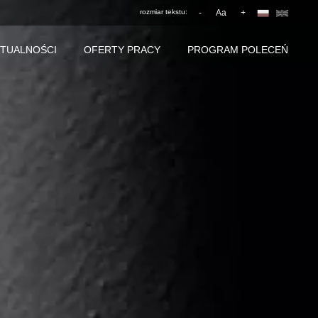
rozmiar tekstu:
-
Aa
+
TUALNOŚCI
OFERTY PRACY
PROGRAM POLECEŃ