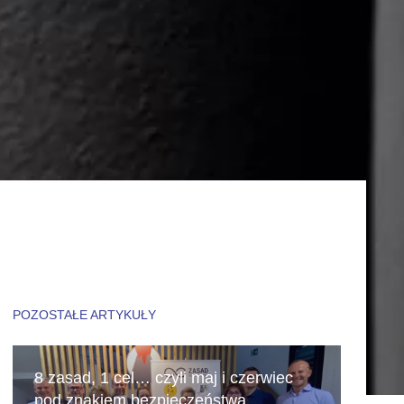
POZOSTAŁE ARTYKUŁY
8 zasad, 1 cel… czyli maj i czerwiec
pod znakiem bezpieczeństwa