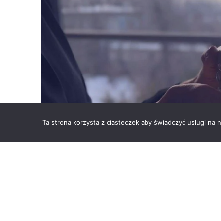
Ta strona korzysta z ciasteczek aby świadczyć usługi na
Okres zimowy to czas, w którym codzienne funk
względem organizacyjnym, jak i zdrowotnym. W V