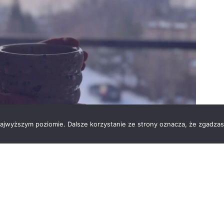
 najwyższym poziomie. Dalsze korzystanie ze strony oznacza, że zgadzas
cjonowanie bywa bardziej wymagające – zarówno pod
esuvius Poland zwracamy uwagę na to, aby działania