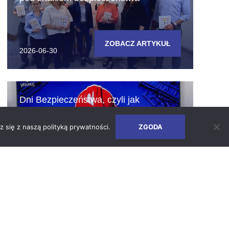
ZOBACZ ARTYKUŁ
2026-06-30
Dni Bezpieczeństwa, czyli jak
budujemy kulturę odpowiedzialności
z się z naszą
polityką prywatności
.
ZGODA
ZOBACZ ARTYKUŁ
2026-06-24
Dni Ziemi 2026 w Vesuvius Poland