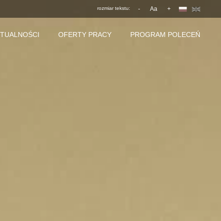
rozmiar tekstu:
-
Aa
+
TUALNOŚCI
OFERTY PRACY
PROGRAM POLECEŃ