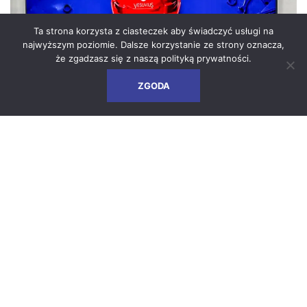
Ta strona korzysta z ciasteczek aby świadczyć usługi na
najwyższym poziomie. Dalsze korzystanie ze strony oznacza,
że zgadzasz się z naszą
polityką prywatności
.
ZGODA
Dni Bezpieczeństwa, czyli jak
budujemy kulturę
odpowiedzialności
Posted on
24 czerwca 2026
|
by
Bartosz Makowiec