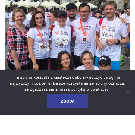
Ta strona korzysta z ciasteczek aby świadczyć usługi na
najwyższym poziomie. Dalsze korzystanie ze strony oznacza,
że zgadzasz się z naszą
polityką prywatności
.
We participated in Poland
ZGODA
Business Run
Posted on
17 September 2019
|
by
pure